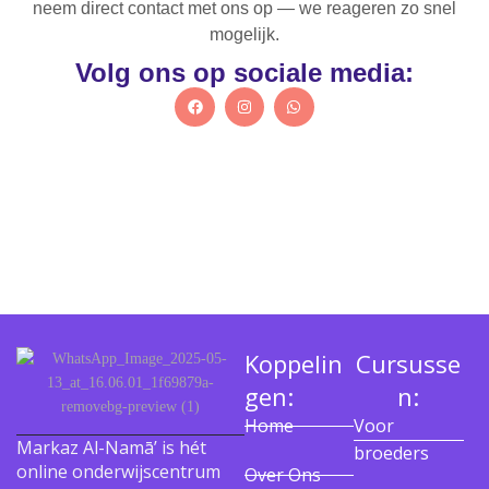
neem direct contact met ons op — we reageren zo snel
mogelijk.
Volg ons op sociale media:
Koppelin
Cursusse
gen:
n:
Home
Voor
Markaz Al-Namā’ is hét
broeders
online onderwijscentrum
Over Ons